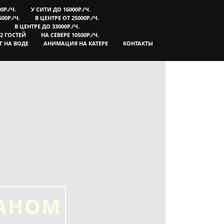
0Р./Ч.
У СИТИ ДО 16000Р./Ч.
00Р./Ч.
В ЦЕНТРЕ ОТ 25000Р./Ч.
В ЦЕНТРЕ ДО 33000Р./Ч.
92 ГОСТЕЙ
НА СЕВЕРЕ 10500Р./Ч.
Г НА ВОДЕ
АНИМАЦИЯ НА КАТЕРЕ
КОНТАКТЫ
ТАНОМ