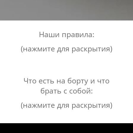
Наши правила:
(нажмите для раскрытия)
- Ограничение скорости 12 км/ч
Что есть на борту и что
- Не катаем на ватрушках/ бордах/ бананах
брать с собой:
итд. итп.
(нажмите для раскрытия)
- Принимаем на борт до 12 человек
ЧТО ЕСТЬ НА 1 ЭТАЖЕ?
- На каждого ребенка до 12 лет один
✔️ Гостиная с кухонной зоной