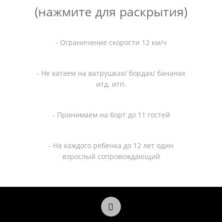
(нажмите для раскрытия)
- Ограничение скорости 12 км/ч
- Не катаем на ватрушках/ бордах/ бананах
итд. итп.
- Принимаем на борт до 11 гостей
- На каждого ребенка до 12 лет один
взрослый сопровождающий